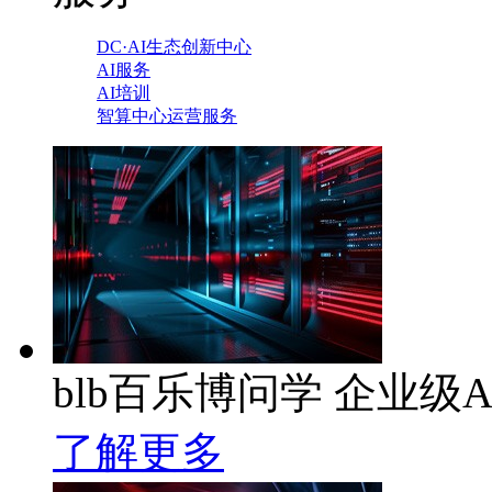
DC·AI生态创新中心
AI服务
AI培训
智算中心运营服务
blb百乐博问学 企业级A
了解更多