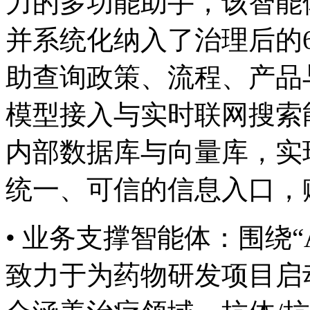
力的多功能助手，该智能
并系统化纳入了治理后的60
助查询政策、流程
模型接入与实时联网搜索能力
内部数据库与向量库，实
统一、可信的信息入口
• 业务支撑智能体：围绕“AI 
致力于为药物研发项目启动