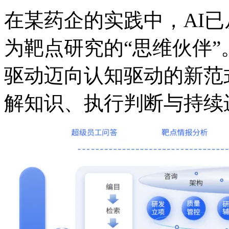
在某药企的实践中，AI
为靶点研究的“思维伙伴
驱动迈向认知驱动的新范
解知识、执行判断与持