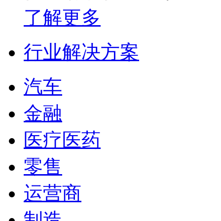
了解更多
行业解决方案
汽车
金融
医疗医药
零售
运营商
制造