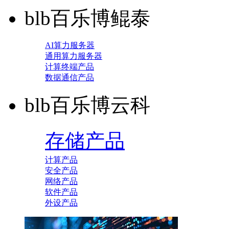
blb百乐博鲲泰
AI算力服务器
通用算力服务器
计算终端产品
数据通信产品
blb百乐博云科
存储产品
计算产品
安全产品
网络产品
软件产品
外设产品