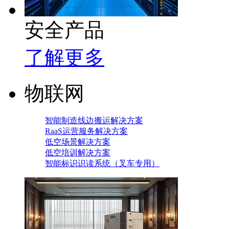
安全产品
了解更多
物联网
智能制造线边搬运解决方案
RaaS运营服务解决方案
低空场景解决方案
低空培训解决方案
智能标识识读系统（叉车专用）