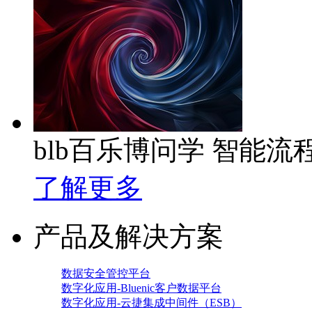
blb百乐博问学 智能流
了解更多
产品及解决方案
数据安全管控平台
数字化应用-Bluenic客户数据平台
数字化应用-云捷集成中间件（ESB）