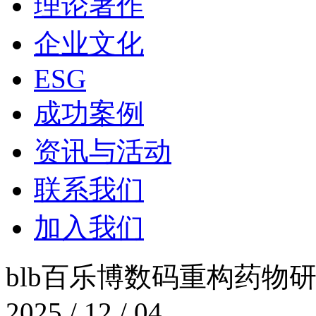
理论著作
企业文化
ESG
成功案例
资讯与活动
联系我们
加入我们
blb百乐博数码重构药物
2025 / 12 / 04