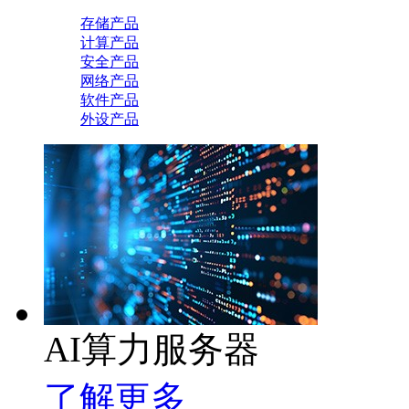
存储产品
计算产品
安全产品
网络产品
软件产品
外设产品
AI算力服务器
了解更多