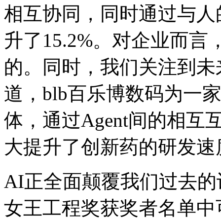
相互协同，同时通过与人
升了15.2%。对企业而言
的。同时，我们关注
道，blb百乐博数码
体，通过Agent间的相
大提升了创新药的研发速
AI正全面颠覆我们过去
女王工程奖获奖者名单中可