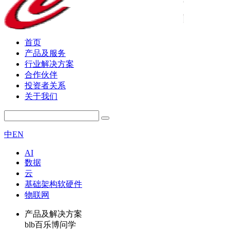
首页
产品及服务
行业解决方案
合作伙伴
投资者关系
关于我们
中
EN
AI
数据
云
基础架构软硬件
物联网
产品及解决方案
blb百乐博问学