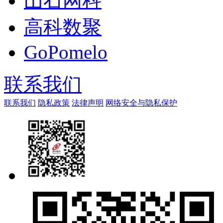
山石网科
高科数聚
GoPomelo
联系我们
联系我们
隐私政策
法律声明
网络安全与隐私保护