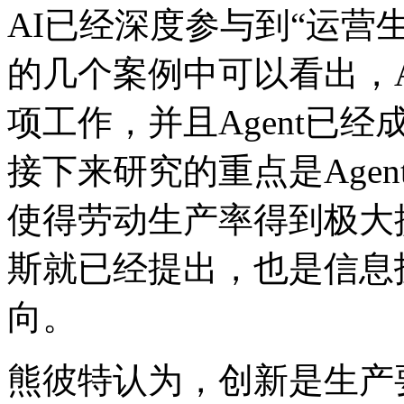
AI已经深度参与到“运营
的几个案例中可以看出
项工作，并且Agen
接下来研究的重点是Agen
使得劳动生产率得到极大提高
斯就已经提出，也是
向。
熊彼特认为，创新是