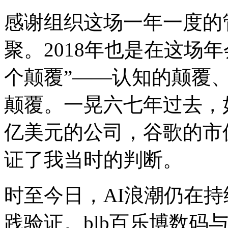
感谢组织这场一年一度的管
聚。2018年也是在这场年
个颠覆”——认知的颠覆
颠覆。一晃六七年过去
亿美元的公司，谷歌的市
证了我当时的判断。
时至今日，AI浪潮仍在持
践验证。blb百乐博数码与