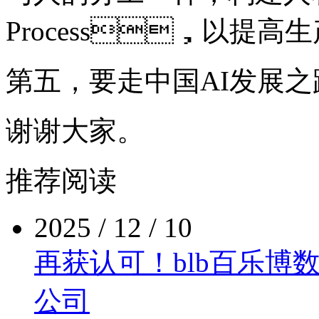
Process，以提高
第五，要走中国AI发展
谢谢大家。
推荐阅读
2025 / 12 / 10
再获认可！blb百乐
公司