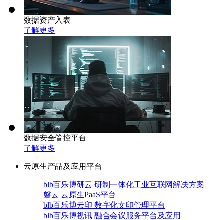
数据资产入表
了解更多
数据安全管控平台
了解更多
云原生产品及应用平台
blb百乐博研云 研制一体化工业互联网解决方案
磐云 云原生PaaS平台
blb百乐博云印 数字化文印管理平台
blb百乐博视讯 融合会议服务平台及应用