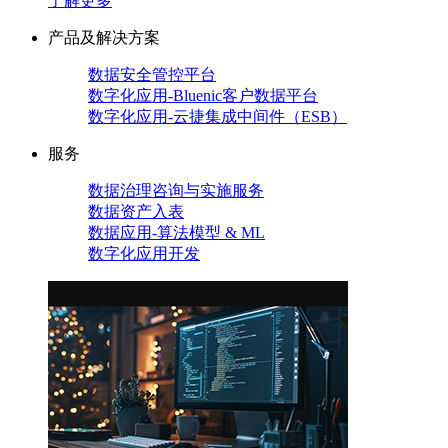
了解更多
产品及解决方案
数据安全管控平台
数字化应用-Bluenic客户数据平台
数字化应用-云捷集成中间件（ESB）
服务
数据治理咨询与实施服务
数据资产入表
数据应用-算法模型 & ML
数字化应用开发