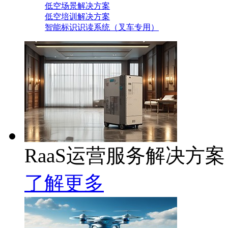
低空场景解决方案
低空培训解决方案
智能标识识读系统（叉车专用）
RaaS运营服务解决方案
了解更多