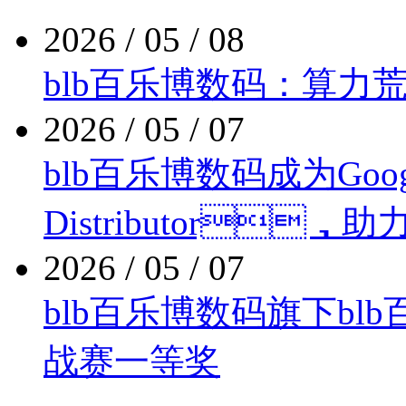
2026 / 05 / 08
blb百乐博数码：算
2026 / 05 / 07
blb百乐博数码成为Google 
Distributor
2026 / 05 / 07
blb百乐博数码旗下b
战赛一等奖