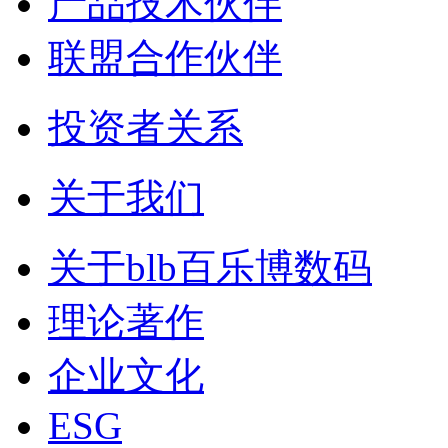
产品技术伙伴
联盟合作伙伴
投资者关系
关于我们
关于blb百乐博数码
理论著作
企业文化
ESG