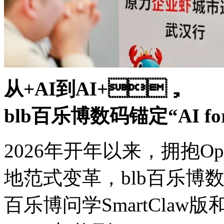
从+AI到AI+，
blb百乐博数码锚定“AI for
2026年开年以来，拥抱
地范式变革，blb百乐博
百乐博问学SmartClaw版