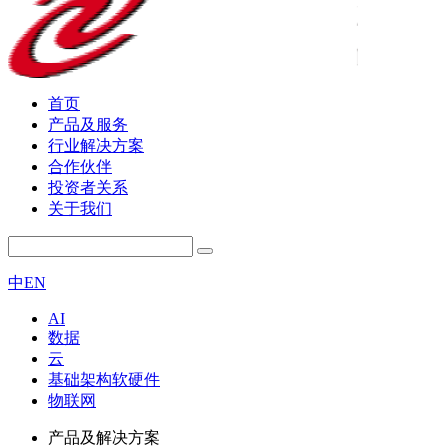
首页
产品及服务
行业解决方案
合作伙伴
投资者关系
关于我们
中
EN
AI
数据
云
基础架构软硬件
物联网
产品及解决方案