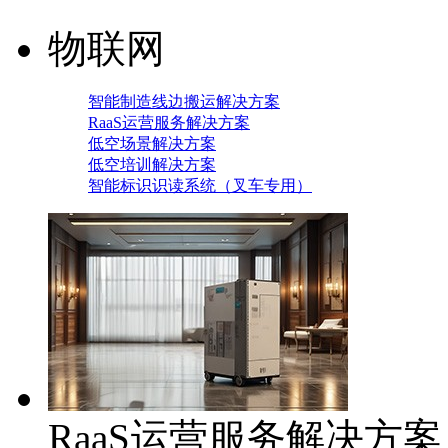
物联网
智能制造线边搬运解决方案
RaaS运营服务解决方案
低空场景解决方案
低空培训解决方案
智能标识识读系统（叉车专用）
RaaS运营服务解决方案