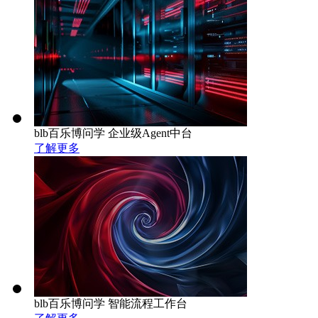
blb百乐博问学 企业级Agent中台
了解更多
blb百乐博问学 智能流程工作台