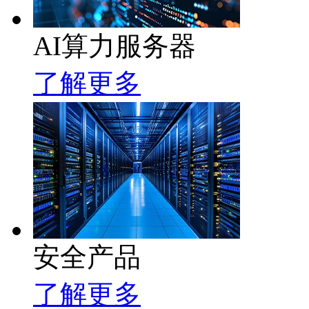
AI算力服务器
了解更多
安全产品
了解更多