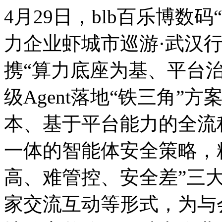
4月29日，blb百乐博
力企业虾城市巡游·武汉行
携“算力底座为基、平台
级Agent落地“铁三角”方案
本、基于平台能力的全流
一体的智能体安全策略
高、难管控、安全差
家交流互动等形式，