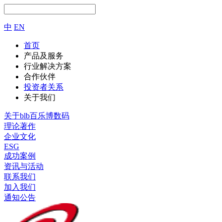
中
EN
首页
产品及服务
行业解决方案
合作伙伴
投资者关系
关于我们
关于blb百乐博数码
理论著作
企业文化
ESG
成功案例
资讯与活动
联系我们
加入我们
通知公告