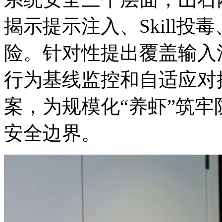
揭示提示注入、Skill投毒
险。针对性提出覆盖输入清洗
行为基线监控和自适应对
案，为规模化“养虾”筑
安全边界。