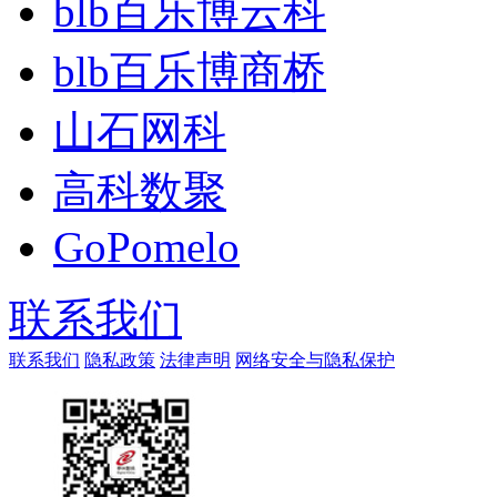
blb百乐博云科
blb百乐博商桥
山石网科
高科数聚
GoPomelo
联系我们
联系我们
隐私政策
法律声明
网络安全与隐私保护